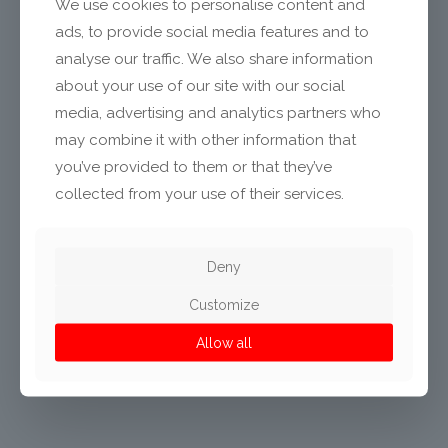
We use cookies to personalise content and
ads, to provide social media features and to
analyse our traffic. We also share information
about your use of our site with our social
media, advertising and analytics partners who
may combine it with other information that
you’ve provided to them or that they’ve
collected from your use of their services.
Deny
WÄSCHEPFLEGE
TÜRBAUGRUPPE TROCKNER
Customize
INNENSEITE
Allow all