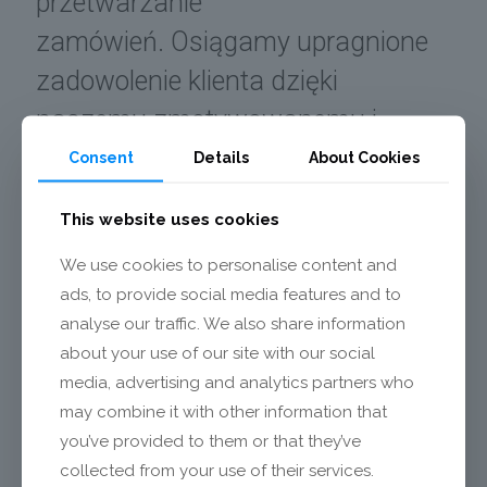
przetwarzanie
zamówień. Osiągamy upragnione
zadowolenie klienta dzięki
naszemu zmotywowanemu i
wykwalifikowanemu zespołowi,
Consent
Details
About Cookies
konsekwentnie i systematycznie
This website uses cookies
wdrażając wiodącą zasadę „jakości
We use cookies to personalise content and
na wszystkich poziomach i
ads, to provide social media features and to
etapach procesu”.
analyse our traffic. We also share information
Inwestowanie i wprowadzanie
about your use of our site with our social
media, advertising and analytics partners who
innowacji w celu poprawy jakości
may combine it with other information that
na poziomie produktu i procesu jest
you’ve provided to them or that they’ve
naturalnym i integralnym
collected from your use of their services.