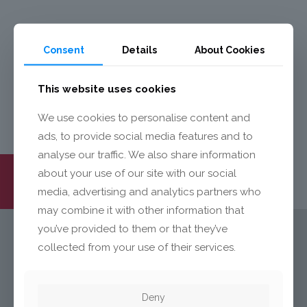
Osłona wentylatora do lodówki.
Consent
Details
About Cookies
Wykonany został z tworzywa ABS
wraz z nadrukiem.
This website uses cookies
We use cookies to personalise content and
ads, to provide social media features and to
analyse our traffic. We also share information
about your use of our site with our social
media, advertising and analytics partners who
may combine it with other information that
you’ve provided to them or that they’ve
collected from your use of their services.
KONTAKT
Mecalit Polska Sp. z o.o.
Deny