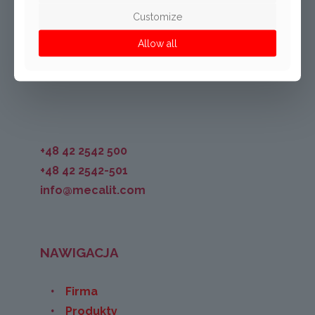
ul. Dąbrowskiego 115
Customize
PL-93-208 Łódź
Allow all
Polska
+48 42 2542 500
+48 42 2542-501
info@mecalit.com
NAWIGACJA
Firma
Produkty