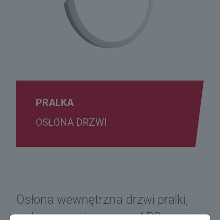
PRALKA
OSŁONA DRZWI
Osłona wewnętrzna drzwi pralki,
wykonana z tworzywa ABS z