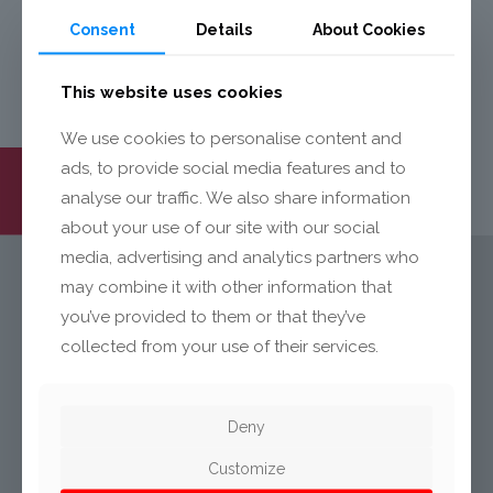
nadrukiem.
Consent
Details
About Cookies
This website uses cookies
We use cookies to personalise content and
ads, to provide social media features and to
analyse our traffic. We also share information
about your use of our site with our social
media, advertising and analytics partners who
may combine it with other information that
KONTAKT
you’ve provided to them or that they’ve
collected from your use of their services.
Mecalit Polska Sp. z o.o.
ul. Dąbrowskiego 115
Deny
PL-93-208 Łódź
Customize
Polska