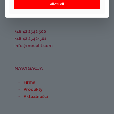
Allow all
+48 42 2542 500
+48 42 2542-501
info@mecalit.com
NAWIGACJA
Firma
Produkty
Aktualności