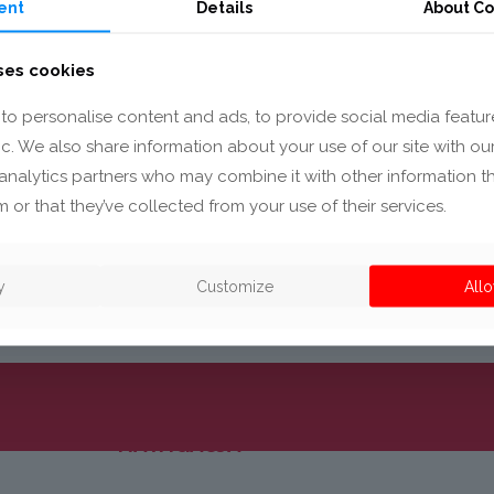
ent
Details
About Co
ses cookies
to personalise content and ads, to provide social media featur
fic. We also share information about your use of our site with ou
Kanał wentylacyjny pralko-susz
analytics partners who may combine it with other information t
 or that they’ve collected from your use of their services.
tworzywa PP wzmocnionego tal
y
Customize
Allo
NAWIGACJA