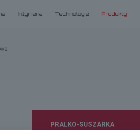
ma
Inżynieria
Technologie
Produkty
owa
PRALKO-SUSZARKA
KANAŁ WENTYLACYJNY PRA