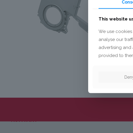
Cons
This website u
We use cookies 
analyse our traf
advertising and 
provided to them
Den
KONTAKT