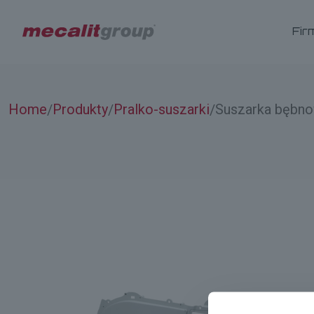
Fir
Home
Produkty
Pralko-suszarki
Suszarka bębn
/
/
/