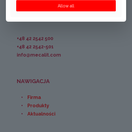
Allow all
+48 42 2542 500
+48 42 2542-501
info@mecalit.com
NAWIGACJA
Firma
Produkty
Aktualności