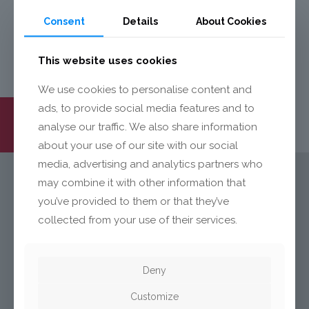
Osłona wentylacyjna wykonana z
Consent
Details
About Cookies
tworzywa ABS.
This website uses cookies
We use cookies to personalise content and
ads, to provide social media features and to
analyse our traffic. We also share information
about your use of our site with our social
media, advertising and analytics partners who
may combine it with other information that
you’ve provided to them or that they’ve
KONTAKT
collected from your use of their services.
Mecalit Polska Sp. z o.o.
ul. Dąbrowskiego 115
Deny
PL-93-208 Łódź
Customize
Polska