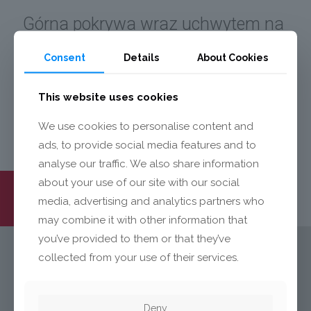
Górna pokrywa wraz uchwytem na
narzędzia stomatologiczne
Consent
Details
About Cookies
wykonana jest z wysokiej jakości
tworzyw ASA.
This website uses cookies
We use cookies to personalise content and
ads, to provide social media features and to
analyse our traffic. We also share information
about your use of our site with our social
media, advertising and analytics partners who
may combine it with other information that
you’ve provided to them or that they’ve
collected from your use of their services.
KONTAKT
Deny