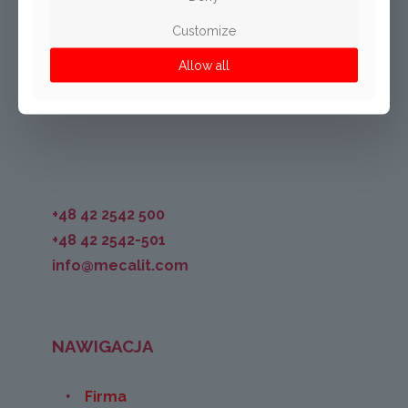
Mecalit Polska Sp. z o.o.
Customize
ul. Dąbrowskiego 115
PL-93-208 Łódź
Allow all
Polska
+48 42 2542 500
+48 42 2542-501
info@mecalit.com
NAWIGACJA
Firma