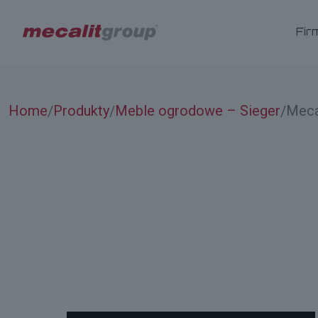
Fir
Home
Produkty
Meble ogrodowe – Sieger
Meca
/
/
/