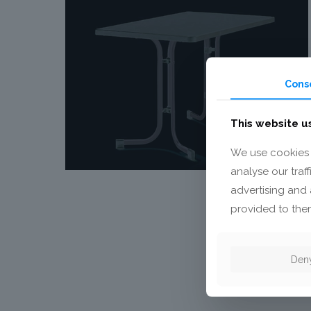
Cons
This website u
We use cookies 
analyse our traf
advertising and 
provided to them
Den