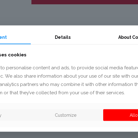
Meble stosowane na zewnątrz 
ent
Details
About Co
na ekstremalne warunki pogodowe
ses cookies
prowadzą do rozszerzenia i naj
to personalise content and ads, to provide social media featur
krawędziach formowanej płyty wi
fic. We also share information about your use of our site with ou
wymagania dzięki specjalnemu
analytics partners who may combine it with other information t
elastycznego i zaawansowanego
 or that they’ve collected from your use of their services.
sztucznemu oraz specjalnym na
technologicznemu.
y
Customize
Allo